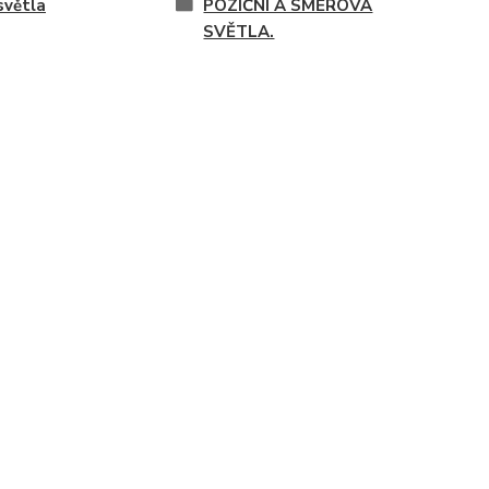
světla
POZIČNÍ A SMĚROVÁ
SVĚTLA.