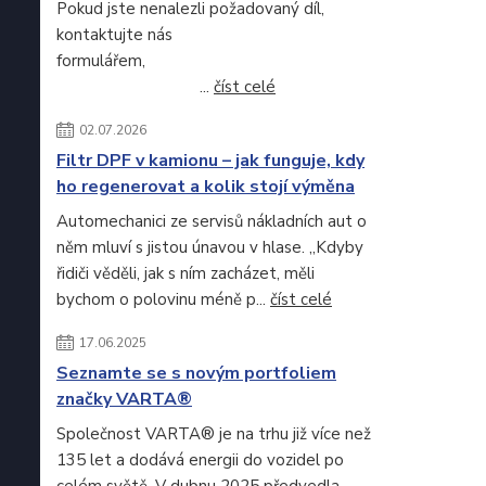
Pokud jste nenalezli požadovaný díl,
kontaktujte nás
formulářem,
...
číst celé
02.07.2026
Filtr DPF v kamionu – jak funguje, kdy
ho regenerovat a kolik stojí výměna
Automechanici ze servisů nákladních aut o
něm mluví s jistou únavou v hlase. „Kdyby
řidiči věděli, jak s ním zacházet, měli
bychom o polovinu méně p...
číst celé
17.06.2025
Seznamte se s novým portfoliem
značky VARTA®
Společnost VARTA® je na trhu již více než
135 let a dodává energii do vozidel po