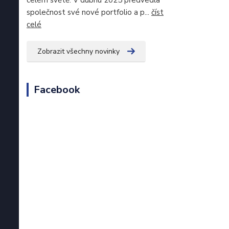
celém světě. V dubnu 2025 předvedla
společnost své nové portfolio a p...
číst
celé
Zobrazit všechny novinky
Facebook