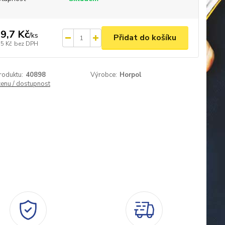
9,7 Kč
/
ks
Přidat do košíku
,5 Kč
bez DPH
roduktu:
40898
Výrobce:
Horpol
cenu / dostupnost