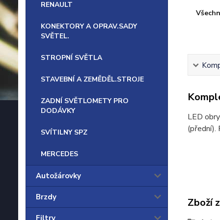
RENAULT
Všechn
KONEKTORY A OPRAV.SADY
SVĚTEL.
STROPNÍ SVĚTLA
Kompl
STAVEBNÍ A ZEMĚDĚL.STROJE
Komple
ZADNÍ SVĚTLOMETY PRO
DODÁVKY
LED obrys
(přední)
SVÍTILNY SPZ
MERCEDES
Autožárovky
Brzdy
Zboží 
Filtry