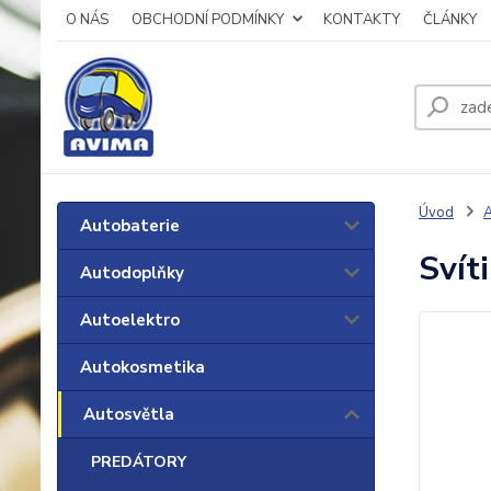
O NÁS
OBCHODNÍ PODMÍNKY
KONTAKTY
ČLÁNKY
Úvod
A
Autobaterie
Svít
Autodoplňky
Autoelektro
Autokosmetika
Autosvětla
PREDÁTORY