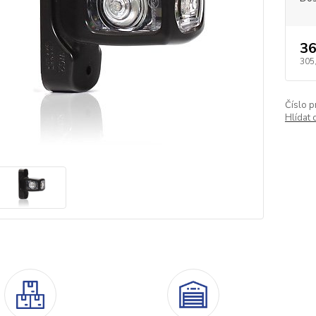
36
305
Číslo p
Hlídat 