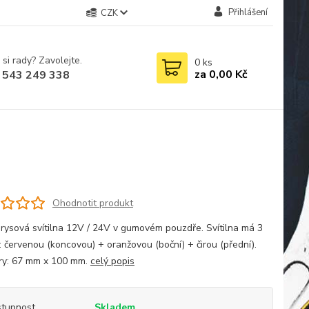
Přihlášení
CZK
 si rady? Zavolejte.
0
ks
za
0,00 Kč
 543 249 338
Ohodnotit produkt
rysová svítilna 12V / 24V v gumovém pouzdře. Svítilna má 3
: červenou (koncovou) + oranžovou (boční) + čirou (přední).
y: 67 mm x 100 mm.
celý popis
tupnost
Skladem