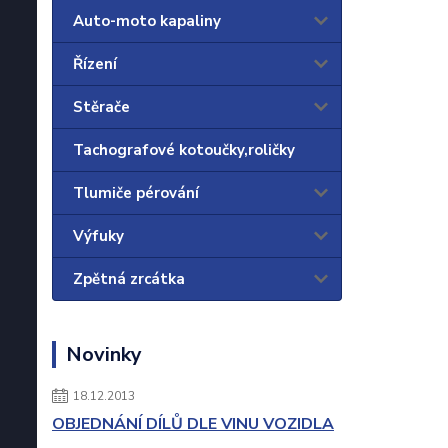
Auto-moto kapaliny
Řízení
Stěrače
Tachografové kotoučky,roličky
Tlumiče pérování
Výfuky
Zpětná zrcátka
Novinky
18.12.2013
OBJEDNÁNÍ DÍLŮ DLE VINU VOZIDLA