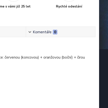
me s vámi již 25 let
Rychlé odeslání
Komentáře
0
: červenou (koncovou) + oranžovou (boční) + čirou