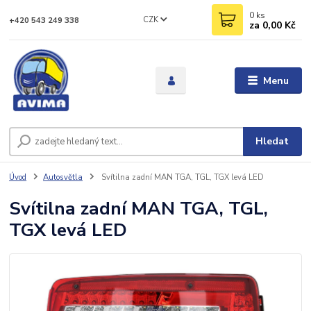
0
ks
CZK
+420 543 249 338
za
0,00 Kč
Menu
Hledat
Úvod
Autosvětla
Svítilna zadní MAN TGA, TGL, TGX levá LED
Svítilna zadní MAN TGA, TGL,
TGX levá LED