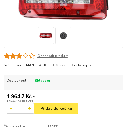
Ohodnotit produkt
Svítilna zadní MAN TGA, TGL, TGX levá LED
celý popis
Dostupnost
Skladem
1 964,7 Kč
/
ks
1 623,7 Kč
bez DPH
Přidat do košíku
Číslo produktu:
12677