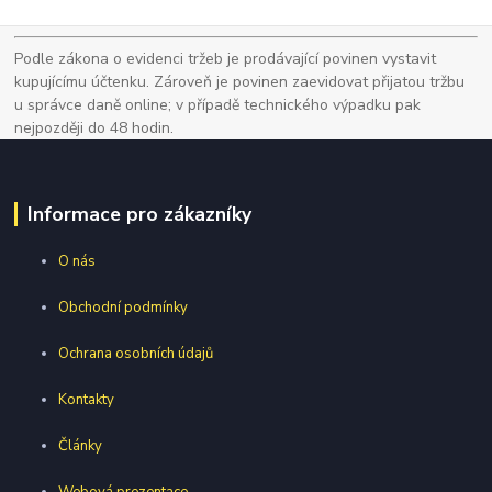
Podle zákona o evidenci tržeb je prodávající povinen vystavit
kupujícímu účtenku. Zároveň je povinen zaevidovat přijatou tržbu
u správce daně online; v případě technického výpadku pak
nejpozději do 48 hodin.
Informace pro zákazníky
O nás
Obchodní podmínky
Ochrana osobních údajů
Kontakty
Články