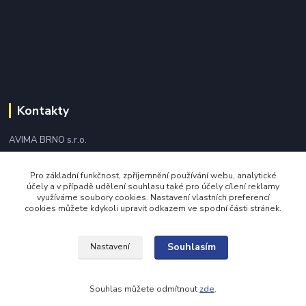
Kontakty
AVIMA BRNO s.r.o.
+420 543 249 338
Pro základní funkčnost, zpříjemnění používání webu, analytické
účely a v případě udělení souhlasu také pro účely cílení reklamy
využíváme soubory cookies. Nastavení vlastních preferencí
avima@avima.cz
cookies můžete kdykoli upravit odkazem ve spodní části stránek.
Souhlasím
Nastavení
Souhlas můžete odmítnout
zde
.
Vytvořeno na
Eshop-rychle.cz