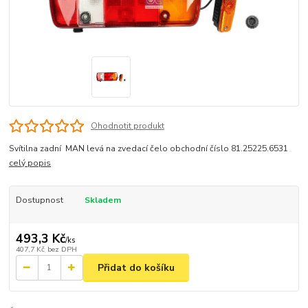
Ohodnotit produkt
Svítilna zadní MAN levá na zvedací čelo obchodní číslo 81.25225.6531
celý popis
Dostupnost
Skladem
493,3 Kč
/
ks
407,7 Kč
bez DPH
Přidat do košíku