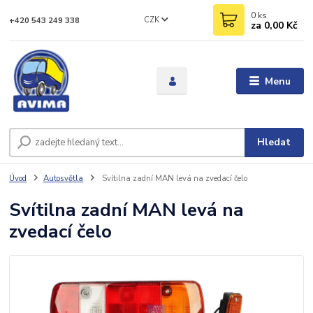
0
ks
CZK
+420 543 249 338
za
0,00 Kč
Menu
Hledat
Úvod
Autosvětla
Svítilna zadní MAN levá na zvedací čelo
Svítilna zadní MAN levá na
zvedací čelo