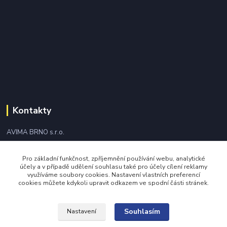
Kontakty
AVIMA BRNO s.r.o.
+420 543 249 338
Pro základní funkčnost, zpříjemnění používání webu, analytické
účely a v případě udělení souhlasu také pro účely cílení reklamy
využíváme soubory cookies. Nastavení vlastních preferencí
avima@avima.cz
cookies můžete kdykoli upravit odkazem ve spodní části stránek.
Souhlasím
Nastavení