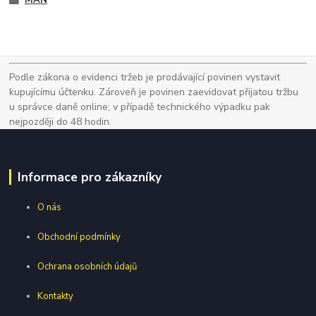
MAN
Podle zákona o evidenci tržeb je prodávající povinen vystavit
kupujícímu účtenku. Zároveň je povinen zaevidovat přijatou tržbu
u správce daně online; v případě technického výpadku pak
nejpozději do 48 hodin.
Informace pro zákazníky
O nás
Obchodní podmínky
Ochrana osobních údajů
Kontakty