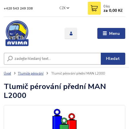
0
ks
CZK
+420 543 249 338
za
0,00 Kč
Menu
Hledat
Úvod
Tlumiče pérování
Tlumič pérování přední MAN L2000
Tlumič pérování přední MAN
L2000