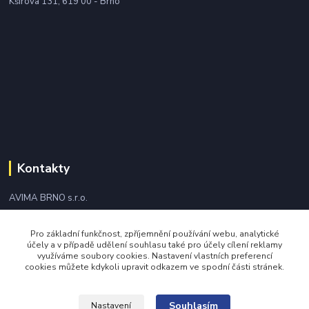
Kšírova 131, 619 00 - Brno
Kontakty
AVIMA BRNO s.r.o.
+420 543 249 338
Pro základní funkčnost, zpříjemnění používání webu, analytické
účely a v případě udělení souhlasu také pro účely cílení reklamy
využíváme soubory cookies. Nastavení vlastních preferencí
avima@avima.cz
cookies můžete kdykoli upravit odkazem ve spodní části stránek.
Souhlasím
Nastavení