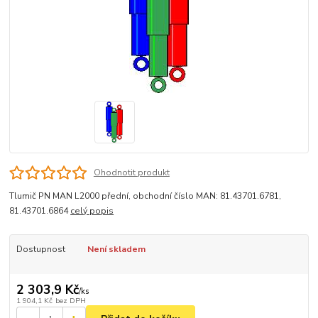
Ohodnotit produkt
Tlumič PN MAN L2000 přední, obchodní číslo MAN: 81.43701.6781,
81.43701.6864
celý popis
Dostupnost
Není skladem
2 303,9 Kč
/
ks
1 904,1 Kč
bez DPH