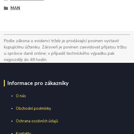
MAN
Podle zákona o evidenci tržeb je prodávající povinen vystavit
kupujícímu účtenku. Zároveň je povinen zaevidovat přijatou tržbu
u správce daně online; v případě technického výpadku pak
nejpozději do 48 hodin.
Informace pro zákazníky
O nás
Obchodní podmínky
Ochrana osobních údajů
Kontakty