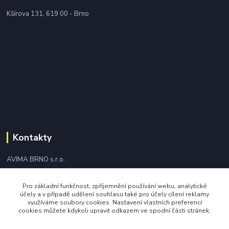
Kšírova 131, 619 00 - Brno
Kontakty
AVIMA BRNO s.r.o.
+420 543 249 338
Pro základní funkčnost, zpříjemnění používání webu, analytické
účely a v případě udělení souhlasu také pro účely cílení reklamy
využíváme soubory cookies. Nastavení vlastních preferencí
avima@avima.cz
cookies můžete kdykoli upravit odkazem ve spodní části stránek.