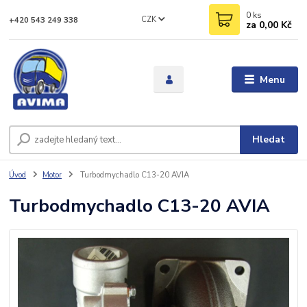
0
ks
CZK
+420 543 249 338
za
0,00 Kč
Menu
Hledat
Úvod
Motor
Turbodmychadlo C13-20 AVIA
Turbodmychadlo C13-20 AVIA