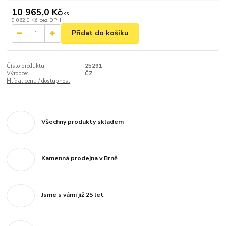
10 965,0 Kč
/
ks
9 062,0 Kč
bez DPH
Přidat do košíku
Číslo produktu:
25291
Výrobce:
ČZ
Hlídat cenu / dostupnost
Všechny produkty skladem
Kamenná prodejna v Brně
Jsme s vámi již 25 let