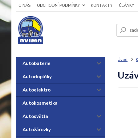
O NÁS
OBCHODNÍ PODMÍNKY
KONTAKTY
ČLÁNKY
Úvod
K
Autobaterie
Uzáv
Autodoplňky
Autoelektro
Autokosmetika
Autosvětla
Autožárovky