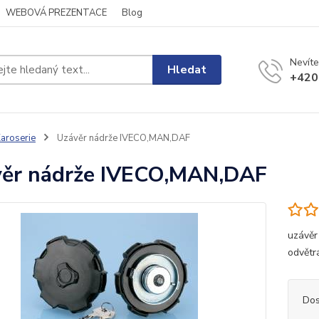
WEBOVÁ PREZENTACE
Blog
Nevíte
Hledat
+420
aroserie
Uzávěr nádrže IVECO,MAN,DAF
ěr nádrže IVECO,MAN,DAF
uzávěr
odvětr
Dos