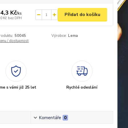
4,3 Kč
/
ks
Přidat do košíku
,0 Kč
bez DPH
roduktu:
50045
Výrobce:
Lema
cenu / dostupnost
me s vámi již 25 let
Rychlé odeslání
Komentáře
0