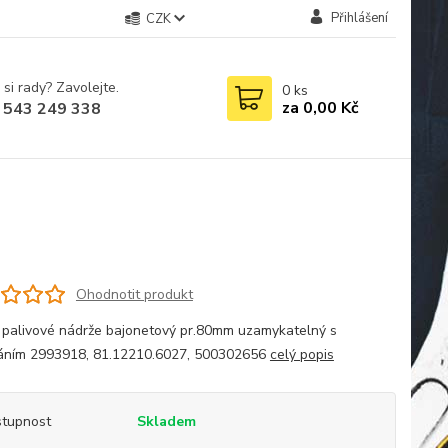
Přihlášení
CZK
 si rady? Zavolejte.
0
ks
za
0,00 Kč
 543 249 338
Ohodnotit produkt
 palivové nádrže bajonetový pr.80mm uzamykatelný s
áním 2993918, 81.12210.6027, 500302656
celý popis
tupnost
Skladem