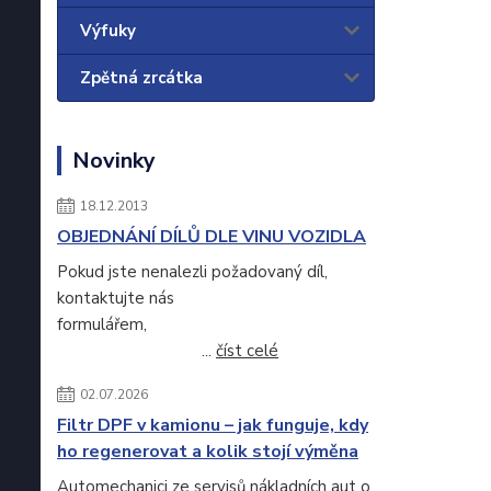
Výfuky
Zpětná zrcátka
Novinky
18.12.2013
OBJEDNÁNÍ DÍLŮ DLE VINU VOZIDLA
Pokud jste nenalezli požadovaný díl,
kontaktujte nás
formulářem,
...
číst celé
02.07.2026
Filtr DPF v kamionu – jak funguje, kdy
ho regenerovat a kolik stojí výměna
Automechanici ze servisů nákladních aut o