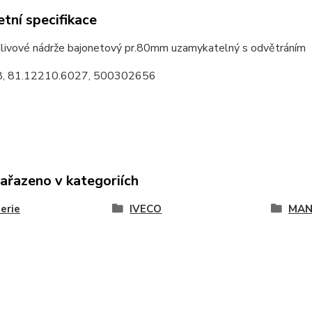
tní specifikace
alivové nádrže bajonetový pr.80mm uzamykatelný s odvětráním
, 81.12210.6027, 500302656
zařazeno v kategoriích
erie
IVECO
MA