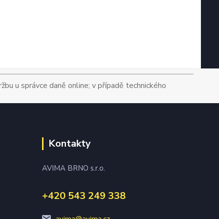
tržbu u správce daně online; v případě technického
Kontakty
AVIMA BRNO s.r.o.
+420 543 249 338