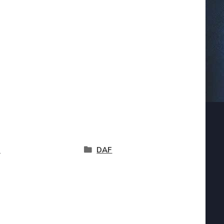
N
DAF