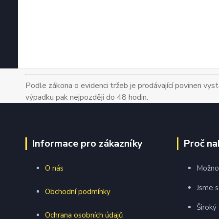
Podle zákona o evidenci tržeb je prodávající povinen vyst
výpadku pak nejpozději do 48 hodin.
Informace pro zákazníky
Proč na
O nás
Možnos
Jsme s
Obchodní podmínky
Široký
Ochrana osobních údajů