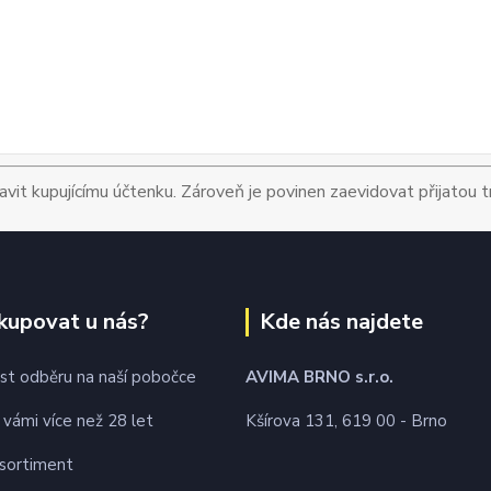
avit kupujícímu účtenku. Zároveň je povinen zaevidovat přijatou 
kupovat u nás?
Kde nás najdete
t odběru na naší pobočce
AVIMA BRNO
s.r.o.
 vámi více než 28 let
Kšírova 131, 619 00 - Brno
 sortiment