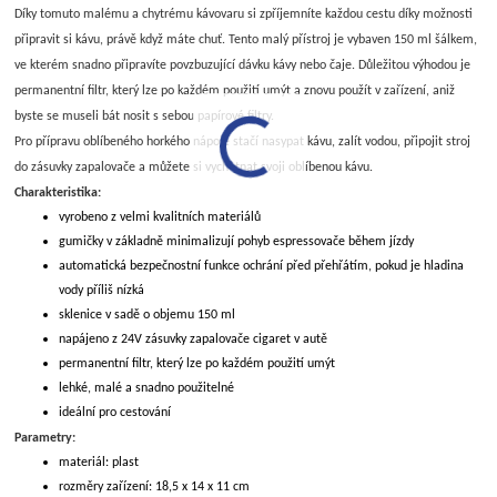
Díky tomuto malému a chytrému kávovaru si zpříjemníte každou cestu díky možnosti
připravit si kávu, právě když máte chuť. Tento malý přístroj je vybaven 150 ml šálkem,
ve kterém snadno připravíte povzbuzující dávku kávy nebo čaje. Důležitou výhodou je
permanentní filtr, který lze po každém použití umýt a znovu použít v zařízení, aniž
byste se museli bát nosit s sebou papírové filtry.
Pro přípravu oblíbeného horkého nápoje stačí nasypat kávu, zalít vodou, připojit stroj
do zásuvky zapalovače a můžete si vychutnat svoji oblíbenou kávu.
Charakteristika:
vyrobeno z velmi kvalitních materiálů
gumičky v základně minimalizují pohyb espressovače během jízdy
automatická bezpečnostní funkce ochrání před přehřátím, pokud je hladina
vody příliš nízká
sklenice v sadě o objemu 150 ml
napájeno z 24V zásuvky zapalovače cigaret v autě
permanentní filtr, který lze po každém použití umýt
lehké, malé a snadno použitelné
ideální pro cestování
Parametry:
materiál: plast
rozměry zařízení: 18,5 x 14 x 11 cm