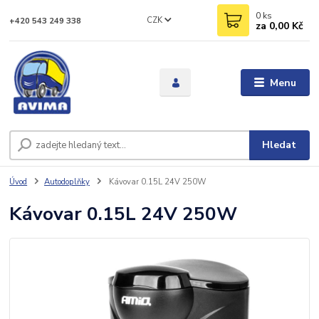
0
ks
CZK
+420 543 249 338
za
0,00 Kč
Menu
Hledat
Úvod
Autodoplňky
Kávovar 0.15L 24V 250W
Kávovar 0.15L 24V 250W