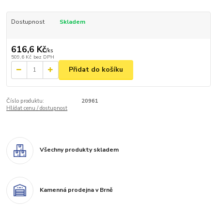
Dostupnost
Skladem
616,6 Kč
/
ks
509,6 Kč
bez DPH
Přidat do košíku
Číslo produktu:
20961
Hlídat cenu / dostupnost
Všechny produkty skladem
Kamenná prodejna v Brně