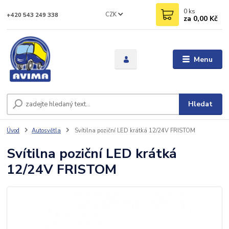
0
ks
CZK
+420 543 249 338
za
0,00 Kč
Menu
Hledat
Úvod
Autosvětla
Svítilna poziční LED krátká 12/24V FRISTOM
Svítilna poziční LED krátká
12/24V FRISTOM