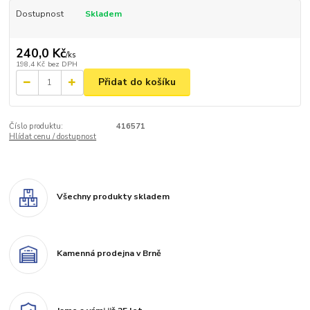
Dostupnost
Skladem
240,0 Kč
/
ks
198,4 Kč
bez DPH
Přidat do košíku
Číslo produktu:
416571
Hlídat cenu / dostupnost
Všechny produkty skladem
Kamenná prodejna v Brně