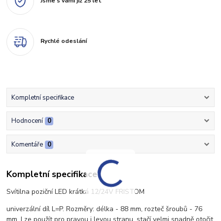
Jsme s vámi již 25 let
Rychlé odeslání
Kompletní specifikace
Hodnocení
0
Komentáře
0
Kompletní specifikace
Svítilna poziční LED krátká 12/24V FRISTOM
univerzální díl L=P. Rozměry: délka - 88 mm, rozteč šroubů - 76
mm. Lze použít pro pravou i levou stranu, stačí velmi snadně otočit