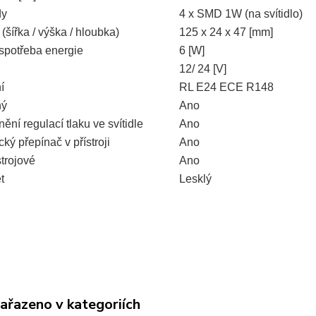
dy
4 x SMD 1W (na svítidlo)
šířka / výška / hloubka)
125 x 24 x 47 [mm]
spotřeba energie
6 [W]
12/ 24 [V]
í
RL E24 ECE R148
ný
Ano
ní regulací tlaku ve svítidle
Ano
ký přepínač v přístroji
Ano
trojové
Ano
t
Lesklý
zařazeno v kategoriích