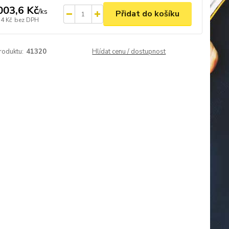
003,6 Kč
/
ks
Přidat do košíku
,4 Kč
bez DPH
roduktu:
41320
Hlídat cenu / dostupnost