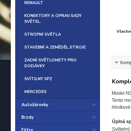
RENAULT
KONEKTORY A OPRAV.SADY
SVĚTEL.
Všechn
STROPNÍ SVĚTLA
STAVEBNÍ A ZEMĚDĚL.STROJE
ZADNÍ SVĚTLOMETY PRO
Kompl
DODÁVKY
SVÍTILNY SPZ
Komple
MERCEDES
Model NS
Tento mod
Autožárovky
hliníkové
Brzdy
Úplná sp
Světelný 
Filtry