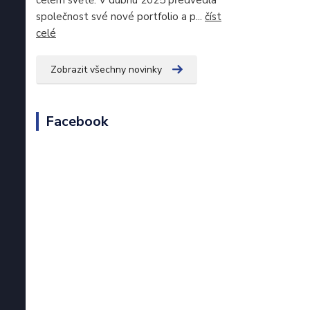
celém světě. V dubnu 2025 předvedla
společnost své nové portfolio a p...
číst
celé
Zobrazit všechny novinky
Facebook