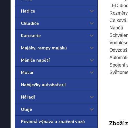
LED dio
Hadice
Rozměry (
Celková 
Chladiče
Napětí
Schválen
Karoserie
Vodotěs
Majáky, rampy majáků
Odvzdušně
Automatic
Měniče napětí
Spojení s
Motor
Světlome
Nabíječky autobaterií
Nářadí
Oleje
Povinná výbava a značení vozů
Zboží 