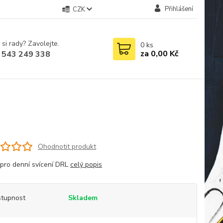
Přihlášení
CZK
 si rady? Zavolejte.
0
ks
za
0,00 Kč
 543 249 338
Ohodnotit produkt
 pro denní svícení DRL
celý popis
tupnost
Skladem