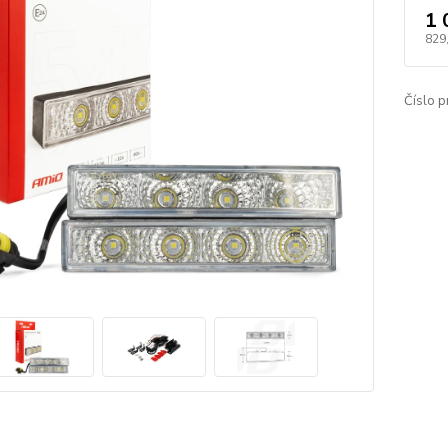
1 
829
Číslo p