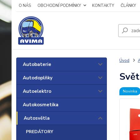
O NÁS
OBCHODNÍ PODMÍNKY
KONTAKTY
ČLÁNKY
Úvod
A
Autobaterie
Svět
Autodoplňky
Autoelektro
Novinka
Autokosmetika
Autosvětla
PREDÁTORY