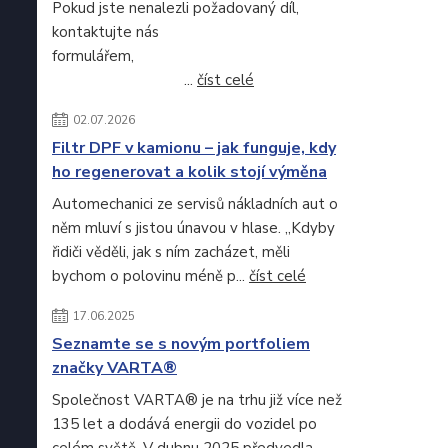
Pokud jste nenalezli požadovaný díl,
kontaktujte nás
formulářem,
...
číst celé
02.07.2026
Filtr DPF v kamionu – jak funguje, kdy
ho regenerovat a kolik stojí výměna
Automechanici ze servisů nákladních aut o
něm mluví s jistou únavou v hlase. „Kdyby
řidiči věděli, jak s ním zacházet, měli
bychom o polovinu méně p...
číst celé
17.06.2025
Seznamte se s novým portfoliem
značky VARTA®
Společnost VARTA® je na trhu již více než
135 let a dodává energii do vozidel po