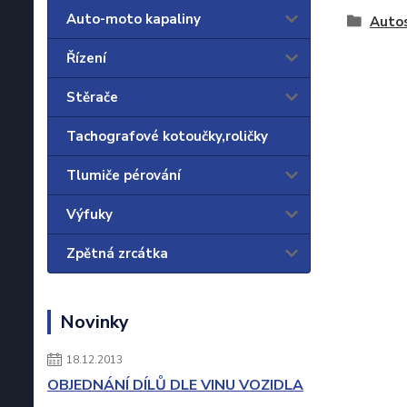
Auto-moto kapaliny
Auto
Řízení
Stěrače
Tachografové kotoučky,roličky
Tlumiče pérování
Výfuky
Zpětná zrcátka
Novinky
18.12.2013
OBJEDNÁNÍ DÍLŮ DLE VINU VOZIDLA